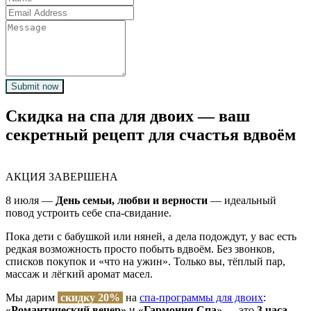
Submit now
Скидка на спа для двоих — ваш
секретный рецепт для счастья вдвоём
АКЦИЯ ЗАВЕРШЕНА
8 июля —
День семьи, любви и верности
— идеальный
повод устроить себе спа-свидание.
Пока дети с бабушкой или няней, а дела подождут, у вас есть
редкая возможность просто побыть вдвоём. Без звонков,
списков покупок и «что на ужин». Только вы, тёплый пар,
массаж и лёгкий аромат масел.
Мы дарим
скидку 20%
на
спа-программы для двоих
:
«
Романтический вечер»
и «
Гармония Спа
» — это
3 часа