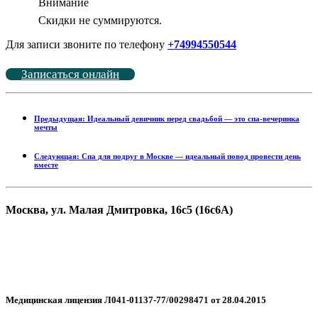
Внимание
Скидки не суммируются.
Для записи звоните по телефону
+74994550544
Записаться онлайн
Предыдущая: Идеальный девичник перед свадьбой — это спа-вечеринка
мечты
Следующая: Спа для подруг в Москве — идеальный повод провести день
вместе
Москва, ул. Малая Дмитровка, 16с5 (16с6А)
+7 499 455-05-44
WhatsApp
Telegram
Медицинская лицензия Л041-01137-77/00298471 от 28.04.2015