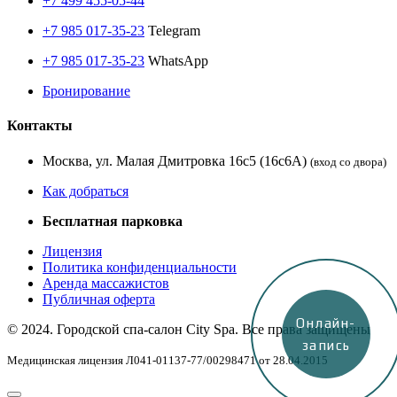
+7 499 455-05-44
+7 985 017-35-23
Telegram
+7 985 017-35-23
WhatsApp
Бронирование
Контакты
Москва, ул. Малая Дмитровка 16с5 (16с6А)
(вход со двора)
Как добраться
Бесплатная парковка
Лицензия
Политика конфиденциальности
Аренда массажистов
Публичная оферта
Онлайн-
© 2024. Городской спа-салон City Spa. Все права защищены
запись
Медицинская лицензия Л041-01137-77/00298471 от 28.04.2015