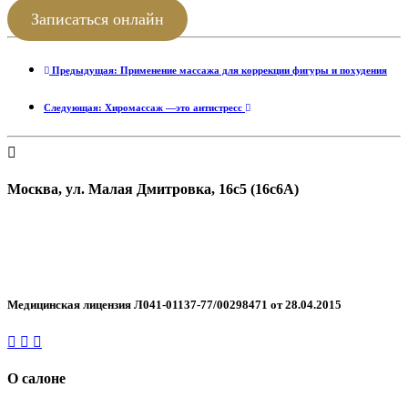
Записаться онлайн
Предыдущая: Применение массажа для коррекции фигуры и похудения
Следующая: Хиромассаж —это антистресс
Москва, ул. Малая Дмитровка, 16с5 (16с6А)
+7 499 455-05-44
WhatsApp
Telegram
Медицинская лицензия Л041-01137-77/00298471 от 28.04.2015
О салоне