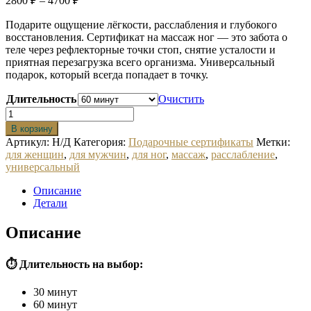
2800
₽
–
4700
₽
цен:
Подарите ощущение лёгкости, расслабления и глубокого
2800 ₽
восстановления. Сертификат на массаж ног — это забота о
–
теле через рефлекторные точки стоп, снятие усталости и
4700 ₽
приятная перезагрузка всего организма. Универсальный
подарок, который всегда попадает в точку.
Длительность
Очистить
Количество
товара
В корзину
Подарочный
Артикул:
Н/Д
Категория:
Подарочные сертификаты
Метки:
сертификат
для женщин
,
для мужчин
,
для ног
,
массаж
,
расслабление
,
на
универсальный
тайский
массаж
Описание
ног
Детали
Описание
⏱ Длительность на выбор:
30 минут
60 минут