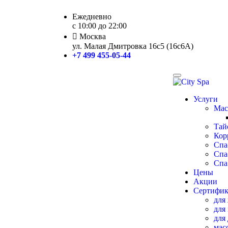
Ежедневно
с 10:00 до 22:00
Москва
ул. Малая Дмитровка 16с5 (16с6А)
+7 499 455-05-44
Услуги
Мас
Тай
Кор
Спа
Спа
Спа
Цены
Акции
Сертифи
для
для
для
мас