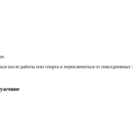
ре.
ся после работы или спорта и переключиться от повседневных з
мужчине