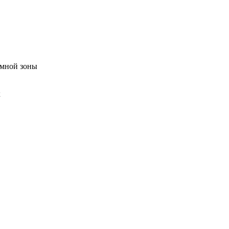
емной зоны
к