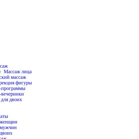
саж
Массаж лица
ский массаж
рекция фигуры
-программы
-вечеринки
 для двоих
каты
 женщин
 мужчин
 двоих
саж