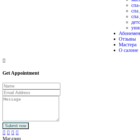
спа
спа
спа
дет
уни
Абонеме
Отзывы
Мастера
О салоне
Get Appointment
Submit now
Магазин