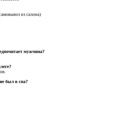
самовывоз из салона)
предпочитает мужчина?
ллеге?
ов.
не был в спа?