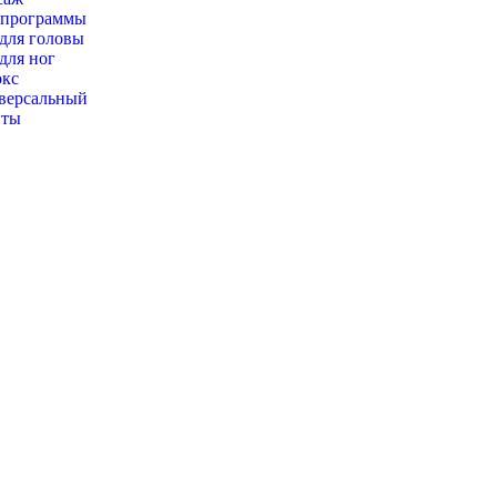
-программы
 для головы
 для ног
окс
версальный
нты